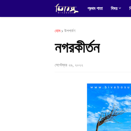
প্রথম পাতা
বিষয়
ব
হোম
উপপার্বণ
নগরকীর্তন
সেপ্টেম্বর ২৬, ২০২২