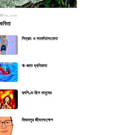
মার্চ ৩০, ২০২৩
কবিতা
সিত্রাং ও সতর্কতাসংকেত
ঋ-জাত ধ্বনিমালা
হৃৎপিণ্ড ছিল মানুষের
বিভাবসুর জীবনসংক্ষেপ