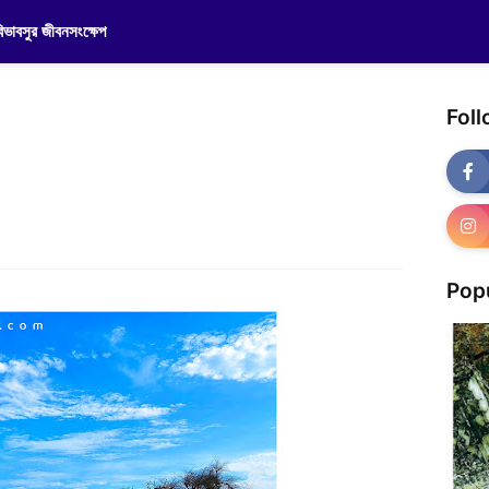
িভাবসুর জীবনসংক্ষেপ
Fol
Pop