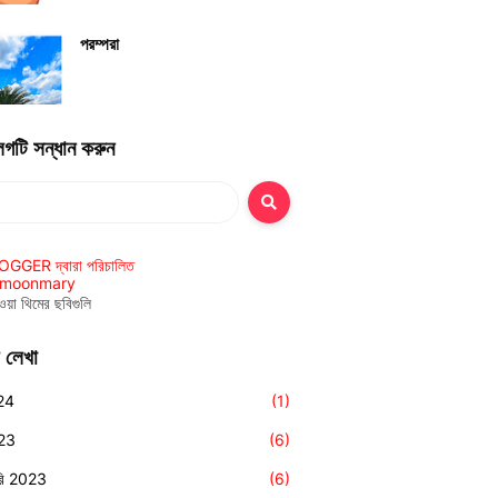
পরম্পরা
লগটি সন্ধান করুন
GGER দ্বারা পরিচালিত
ymoonmary
ওয়া থিমের ছবিগুলি
 লেখা
24
(1)
023
(6)
়ারি 2023
(6)