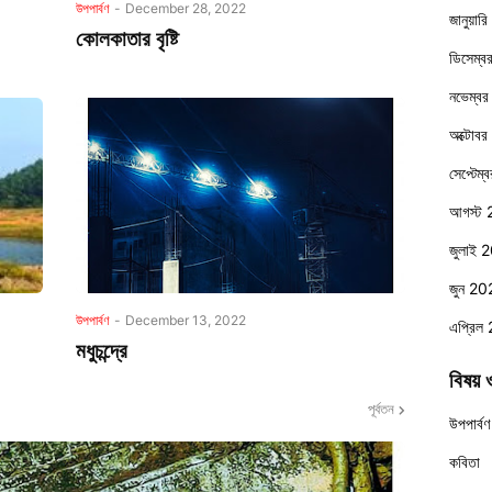
উপপার্বণ
-
December 28, 2022
জানুয়া
কোলকাতার বৃষ্টি
ডিসেম্
নভেম্ব
অক্টোব
সেপ্টেম
আগস্ট
জুলাই 
জুন 20
উপপার্বণ
-
December 13, 2022
এপ্রিল
মধুচন্দ্রে
বিষয় 
পূর্বতন
উপপার্বণ
কবিতা