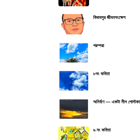
বিভাবসুর জীবনসংক্ষেপ
পরম্পরা
৮নং কবিতা
অনির্বাণ — একটা নীল পোস্টকার
৬ নং কবিতা