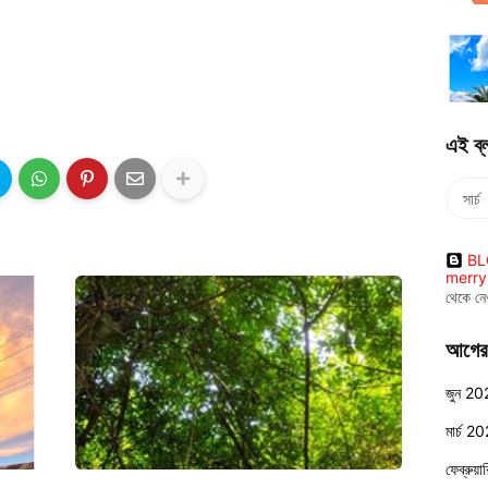
এই ব্
BLO
merr
থেকে নে
আগের
জুন 20
মার্চ 2
ফেব্রুয