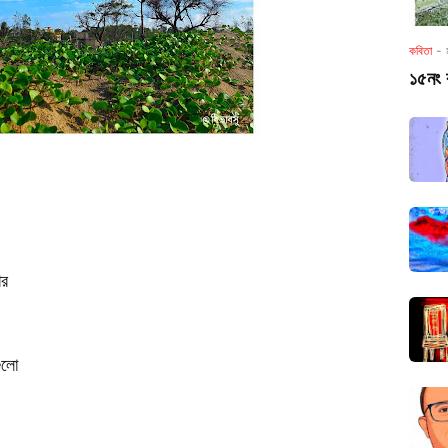
কবিতা
-
১৫নং 
চার
গুলো